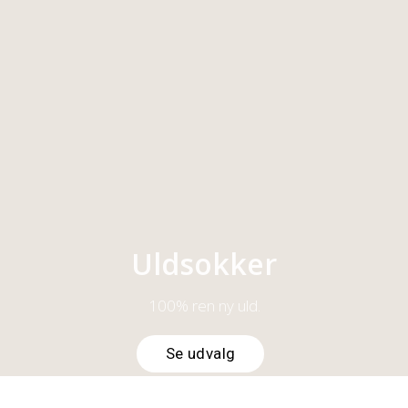
100% ren ny uld.
Se udvalg
Strikhuer
100% ren ny uld.
Se udvalg
Uldsokker
100% ren ny uld.
Se udvalg
Find den rigtige størrelse