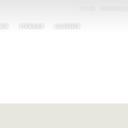
alg af original Norsk 
Forside
Størrelsesgui
KER
STRIKHUER
ULDSOKKER
3 dage
Naturprodu
Uldsweater
100% ren ny uld.