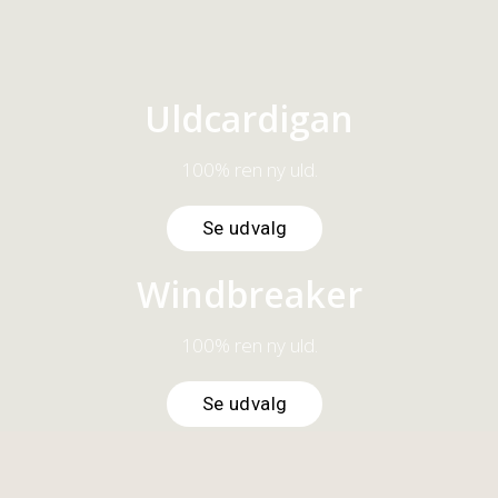
Se udvalg
Uldcardigan
100% ren ny uld.
Se udvalg
Windbreaker
100% ren ny uld.
Se udvalg
Børne pullover