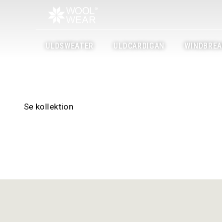
Danmarks største udv
Islandsk Strik
ULDSWEATER
ULDCARDIGAN
WINDBREA
Danmarks laveste priser samt gratis levering inden for 
Se kollektion