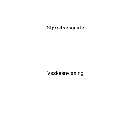
Se vores quick størrelsesguide for vores uld modeller.
Størrelsesguide
Vask af kvalitets uld
Læs vores anbefalede vaskeanvisning for striktrøjer af ren uld
Vaskeanvisning
Har AL
- ho
Afs
ombyt
top.
god