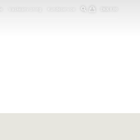
&
de
Vaskeanvisning
Kundeservice
DKK 0,00
kt
Vedvarende produktion
Biologisk nedbrydeligt
Bæredygtigt