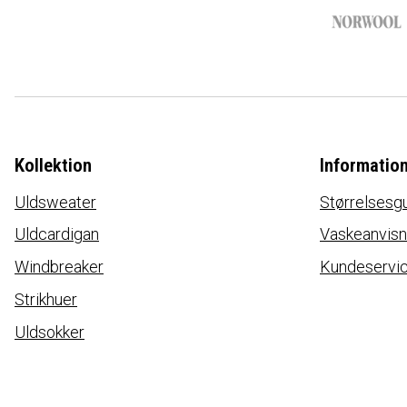
Kollektion
Informatio
Uldsweater
Størrelsesg
Uldcardigan
Vaskeanvisn
Windbreaker
Kundeservi
Strikhuer
Uldsokker