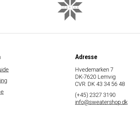
n
Adresse
uide
Hvedemarken 7
DK-7620 Lemvig
ing
CVR: DK 43 34 56 48
ce
(+45) 2327 3190
info@sweatershop.dk