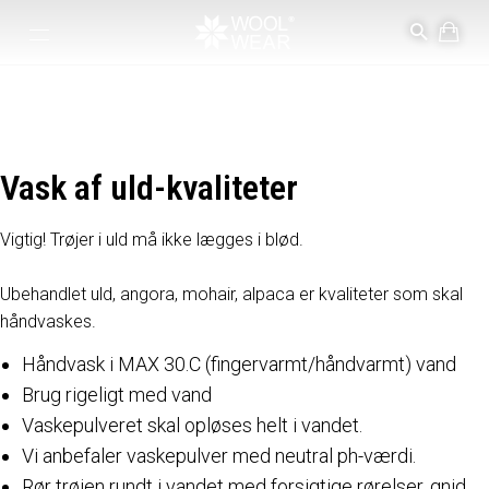
Vaskeanvisning
Vores vaskeanvisning for uld
Vask af uld-kvaliteter
Vigtig! Trøjer i uld må ikke lægges i blød.
Ubehandlet uld, angora, mohair, alpaca er kvaliteter som skal
håndvaskes.
Håndvask i MAX 30.C (fingervarmt/håndvarmt) vand
Brug rigeligt med vand
Vaskepulveret skal opløses helt i vandet.
Vi anbefaler vaskepulver med neutral ph-værdi.
Rør trøjen rundt i vandet med forsigtige rørelser, gnid